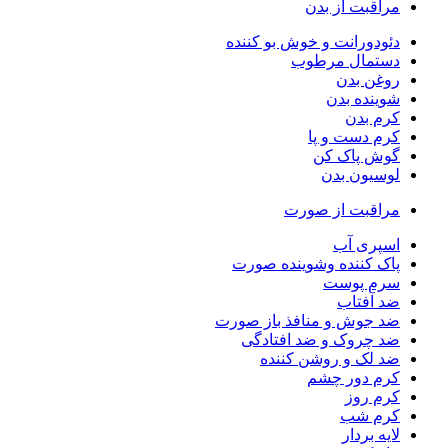
مراقبت از بدن
دئودورانت و خوش بو کننده
دستمال مرطوب
روغن بدن
شوینده بدن
کرم بدن
کرم دست و پا
گوش پاک کن
لوسیون بدن
مراقبت از صورت
اسپری آب
پاک کننده وشوینده صورت
سرم پوست
ضد آفتاب
ضد جوش و منافذ باز صورت
ضد چروک و ضد افتادگی
ضد لک و روشن کننده
کرم دور چشم
کرم روز
کرم شب
لایه بردار