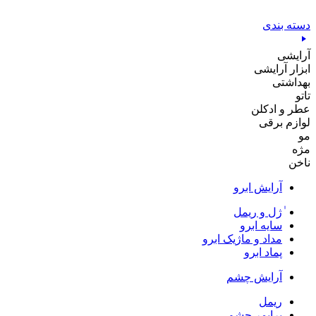
پرش
به
دسته بندی
محتوا
آرایشی
ابزار آرایشی
بهداشتی
تاتو
عطر و ادکلن
لوازم برقی
مو
مژه
ناخن
آرایش ابرو
ٰژل و ریمل
سایه ابرو
مداد و ماژیک ابرو
پماد ابرو
آرایش چشم
ریمل
پرایمر چشم