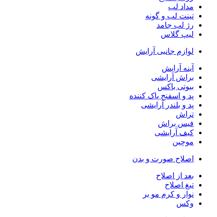
مداد لب
تینت لب و گونه
رژ لب جامد
لیپ گلاس
لوازم جانبی آرایش
آینه آرایش
براش آرایشی
بیوتی باکس
پد و اسفنج پاک کننده
پد و بلندر آرایشی
تراش
فیس براش
کیف آرایشی
موچین
اصلاح صورت و بدن
بعد از اصلاح
تیغ اصلاح
نوار و کرم مو بر
وکس