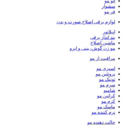
اتو مو
سشوار
فر مو
لوازم برقی اصلاح صورت و بدن
اپیلاتور
بند انداز برقی
ماشین اصلاح
مو زن گوش، بینی و ابرو
مراقبت از مو
اسپری مو
پروتئین مو
تونیک مو
سرم مو
شامپو
کراتین مو
کرم مو
ماسک مو
نرم کننده مو
حالت دهنده مو