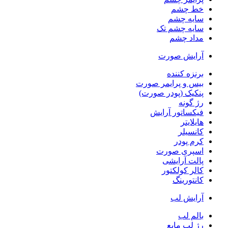
خط چشم
سایه چشم
سایه چشم تک
مداد چشم
آرایش صورت
برنزه کننده
بیس و پرایمر صورت
پنکیک (پودر صورت)
رژ گونه
فیکساتور آرایش
هایلایتر
کانسیلر
کرم پودر
اسپری صورت
پالت آرایشی
کالر کولکتور
کانتورینگ
آرایش لب
بالم لب
رژ لب مایع