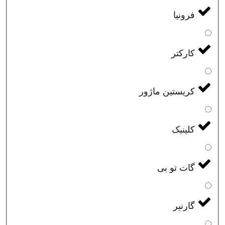
فرونیا
کارکتر
کریستین ماژور
کلینیک
گات تو بی
گارنیر