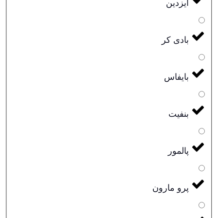
ایزدین
بادی کر
بایفاس
بنفیت
پالمور
پرو مارون