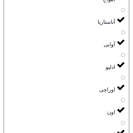
آناستازیا
آوایی
ادلیو
اوراچی
اون