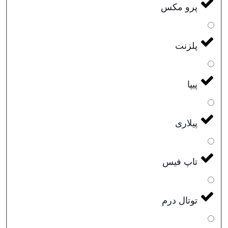
پرو مکس
پلزنت
پیپا
پیلاری
تاپ فیس
توتال درم