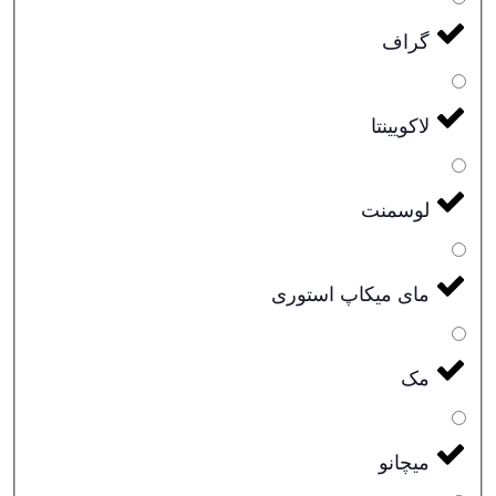
گراف
لاکویینتا
لوسمنت
مای میکاپ استوری
مک
میچانو