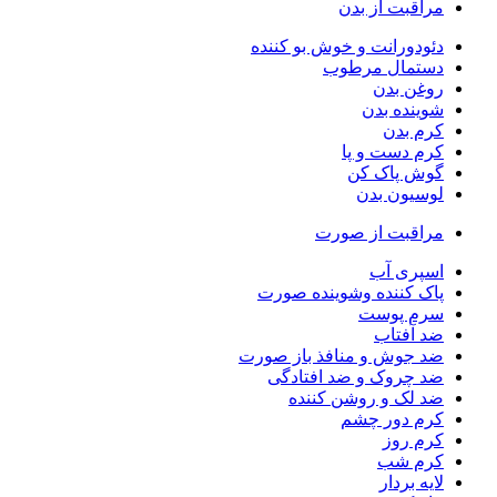
مراقبت از بدن
دئودورانت و خوش بو کننده
دستمال مرطوب
روغن بدن
شوینده بدن
کرم بدن
کرم دست و پا
گوش پاک کن
لوسیون بدن
مراقبت از صورت
اسپری آب
پاک کننده وشوینده صورت
سرم پوست
ضد آفتاب
ضد جوش و منافذ باز صورت
ضد چروک و ضد افتادگی
ضد لک و روشن کننده
کرم دور چشم
کرم روز
کرم شب
لایه بردار