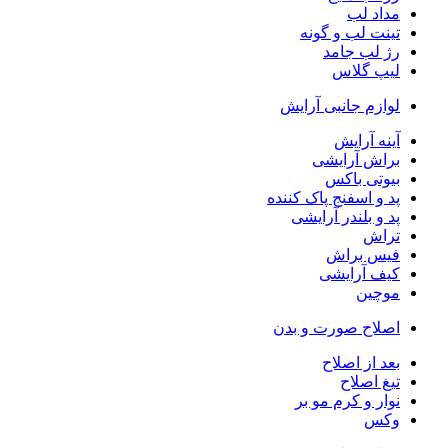
مداد لب
تینت لب و گونه
رژ لب جامد
لیپ گلاس
لوازم جانبی آرایش
آینه آرایش
براش آرایشی
بیوتی باکس
پد و اسفنج پاک کننده
پد و بلندر آرایشی
تراش
فیس براش
کیف آرایشی
موچین
اصلاح صورت و بدن
بعد از اصلاح
تیغ اصلاح
نوار و کرم مو بر
وکس