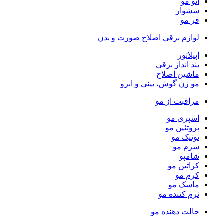
اتو مو
سشوار
فر مو
لوازم برقی اصلاح صورت و بدن
اپیلاتور
بند انداز برقی
ماشین اصلاح
مو زن گوش، بینی و ابرو
مراقبت از مو
اسپری مو
پروتئین مو
تونیک مو
سرم مو
شامپو
کراتین مو
کرم مو
ماسک مو
نرم کننده مو
حالت دهنده مو