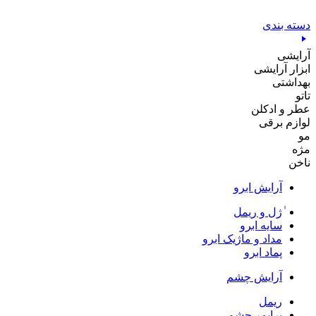
پرش
به
دسته بندی
محتوا
آرایشی
ابزار آرایشی
بهداشتی
تاتو
عطر و ادکلن
لوازم برقی
مو
مژه
ناخن
آرایش ابرو
ٰژل و ریمل
سایه ابرو
مداد و ماژیک ابرو
پماد ابرو
آرایش چشم
ریمل
پرایمر چشم