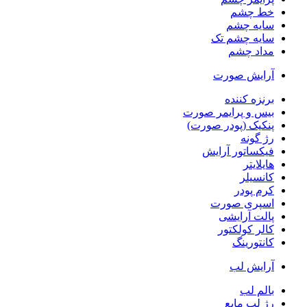
خط چشم
سایه چشم
سایه چشم تک
مداد چشم
آرایش صورت
برنزه کننده
بیس و پرایمر صورت
پنکیک (پودر صورت)
رژ گونه
فیکساتور آرایش
هایلایتر
کانسیلر
کرم پودر
اسپری صورت
پالت آرایشی
کالر کولکتور
کانتورینگ
آرایش لب
بالم لب
رژ لب مایع