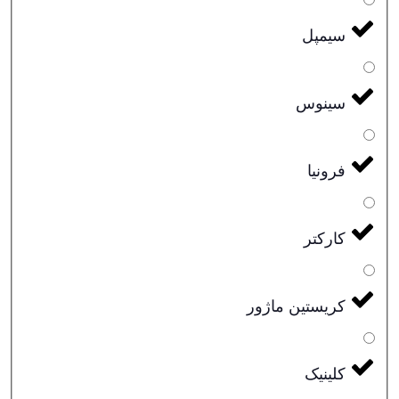
سیمپل
سینوس
فرونیا
کارکتر
کریستین ماژور
کلینیک