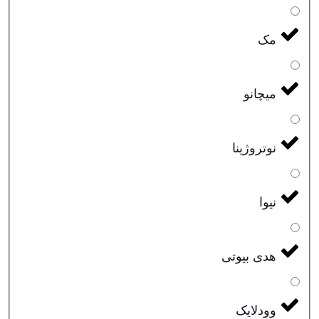
مک
میچانو
نوتروژینا
نیوا
هدی بیوتی
وودلایک