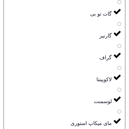
گات تو بی
گارنیر
گراف
لاکویینتا
لوسمنت
مای میکاپ استوری