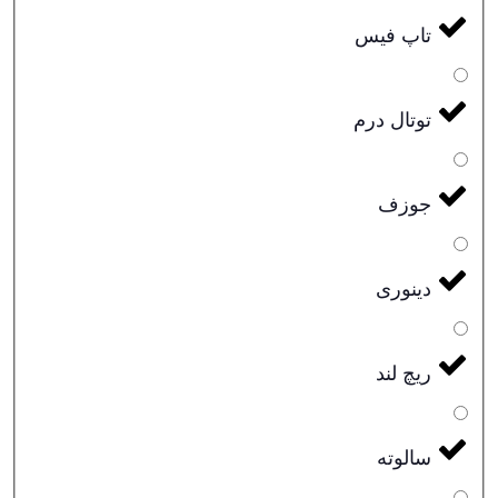
تاپ فیس
توتال درم
جوزف
دینوری
ریچ لند
سالوته