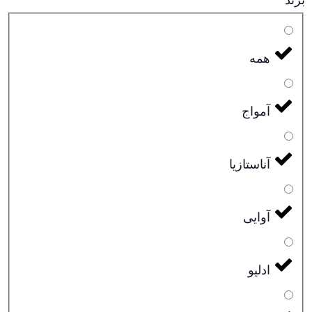
همه
آمواج
آناستازیا
آوایی
ادلیو