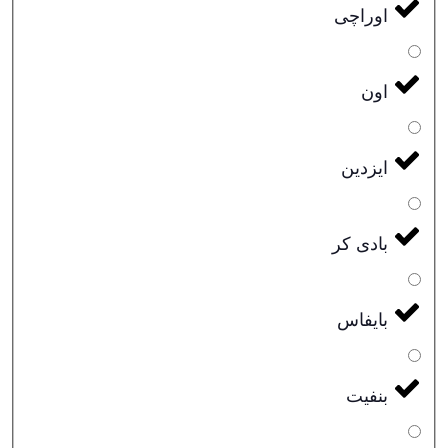
اوراچی
اون
ایزدین
بادی کر
بایفاس
بنفیت