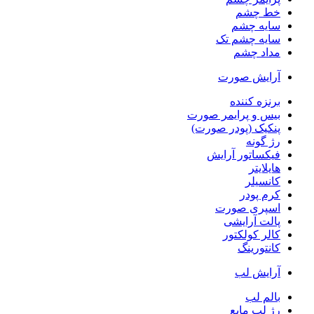
خط چشم
سایه چشم
سایه چشم تک
مداد چشم
آرایش صورت
برنزه کننده
بیس و پرایمر صورت
پنکیک (پودر صورت)
رژ گونه
فیکساتور آرایش
هایلایتر
کانسیلر
کرم پودر
اسپری صورت
پالت آرایشی
کالر کولکتور
کانتورینگ
آرایش لب
بالم لب
رژ لب مایع