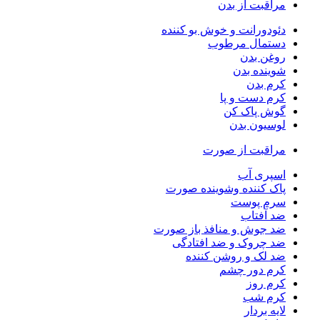
مراقبت از بدن
دئودورانت و خوش بو کننده
دستمال مرطوب
روغن بدن
شوینده بدن
کرم بدن
کرم دست و پا
گوش پاک کن
لوسیون بدن
مراقبت از صورت
اسپری آب
پاک کننده وشوینده صورت
سرم پوست
ضد آفتاب
ضد جوش و منافذ باز صورت
ضد چروک و ضد افتادگی
ضد لک و روشن کننده
کرم دور چشم
کرم روز
کرم شب
لایه بردار