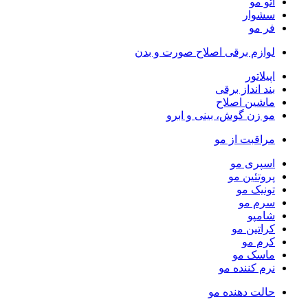
اتو مو
سشوار
فر مو
لوازم برقی اصلاح صورت و بدن
اپیلاتور
بند انداز برقی
ماشین اصلاح
مو زن گوش، بینی و ابرو
مراقبت از مو
اسپری مو
پروتئین مو
تونیک مو
سرم مو
شامپو
کراتین مو
کرم مو
ماسک مو
نرم کننده مو
حالت دهنده مو