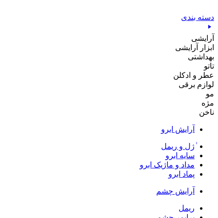
پرش
به
دسته بندی
محتوا
آرایشی
ابزار آرایشی
بهداشتی
تاتو
عطر و ادکلن
لوازم برقی
مو
مژه
ناخن
آرایش ابرو
ٰژل و ریمل
سایه ابرو
مداد و ماژیک ابرو
پماد ابرو
آرایش چشم
ریمل
پرایمر چشم