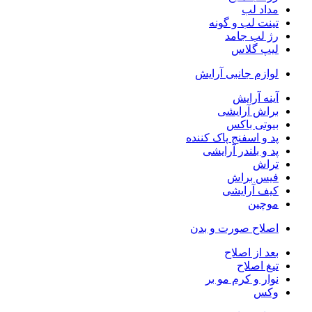
مداد لب
تینت لب و گونه
رژ لب جامد
لیپ گلاس
لوازم جانبی آرایش
آینه آرایش
براش آرایشی
بیوتی باکس
پد و اسفنج پاک کننده
پد و بلندر آرایشی
تراش
فیس براش
کیف آرایشی
موچین
اصلاح صورت و بدن
بعد از اصلاح
تیغ اصلاح
نوار و کرم مو بر
وکس