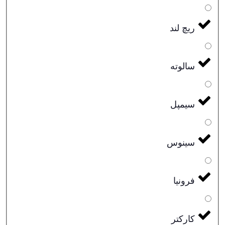
ریچ لند
سالوته
سیمپل
سینوس
فرونیا
کارکتر