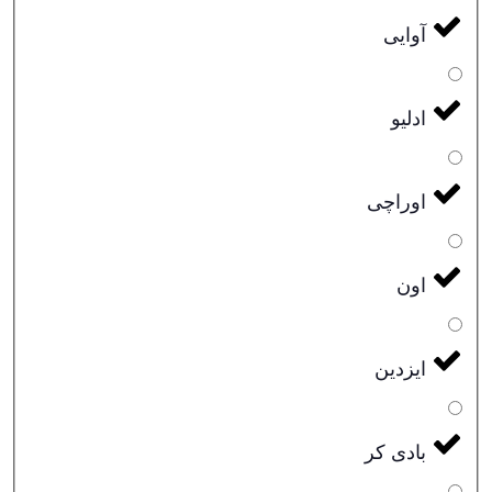
آوایی
ادلیو
اوراچی
اون
ایزدین
بادی کر