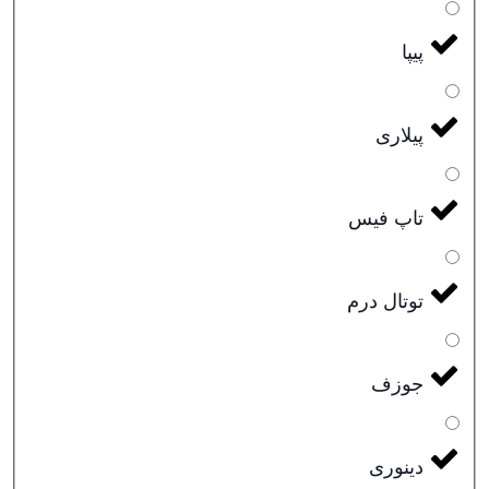
پیپا
پیلاری
تاپ فیس
توتال درم
جوزف
دینوری