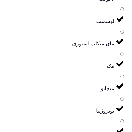
لوسمنت
مای میکاپ استوری
مک
میچانو
نوتروژینا