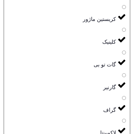
کریستین ماژور
کلینیک
گات تو بی
گارنیر
گراف
لاکویینتا