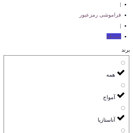
|
فراموشی رمزعبور
|
ثبت‌نام
برند
همه
آمواج
آناستازیا