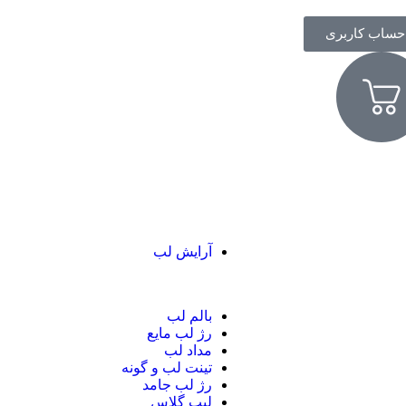
حساب کاربری
آرایش لب
بالم لب
رژ لب مایع
مداد لب
تینت لب و گونه
رژ لب جامد
لیپ گلاس