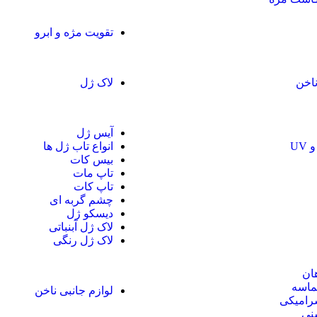
تقویت مژه و ابرو
اخن
لاک ژل
آیس ژل
انواع تاب ژل ها
بیس کات
تاپ مات
تاپ کات
چشم گربه ای
دیسکو ژل
لاک ژل آبنباتی
لاک ژل رنگی
ان
ماسه
لوازم جانبی ناخن
رامیکی
نی