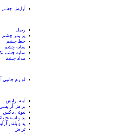
آرایش چشم
ریمل
پرایمر چشم
خط چشم
سایه چشم
سایه چشم تک
مداد چشم
لوازم جانبی آ
آینه آرایش
براش آرایشی
بیوتی باکس
پد و اسفنج پا
پد و بلندر آرا
تراش