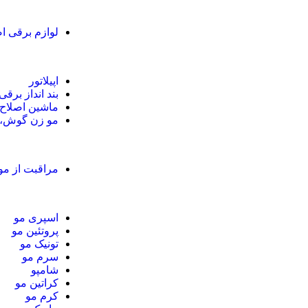
لوازم برقی ا
اپیلاتور
بند انداز برقی
ماشین اصلاح
مو زن گوش، ب
مراقبت از مو
اسپری مو
پروتئین مو
تونیک مو
سرم مو
شامپو
کراتین مو
کرم مو