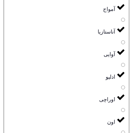
آمواج
آناستازیا
آوایی
ادلیو
اوراچی
اون