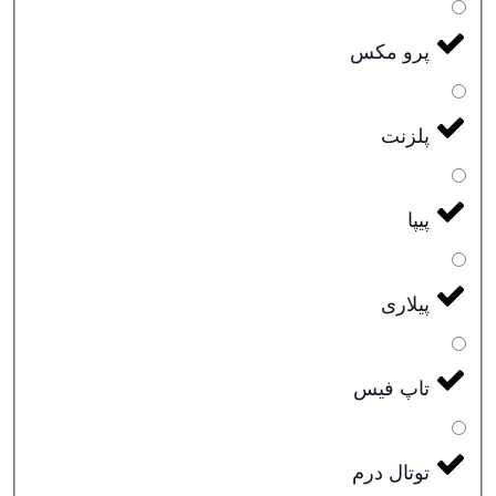
پرو مکس
پلزنت
پیپا
پیلاری
تاپ فیس
توتال درم