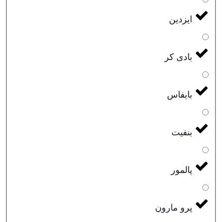
ایزدین
بادی کر
بایفاس
بنفیت
پالمور
پرو مارون