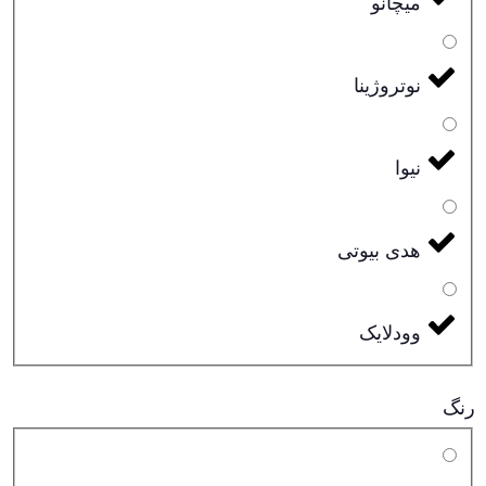
میچانو
نوتروژینا
نیوا
هدی بیوتی
وودلایک
رنگ