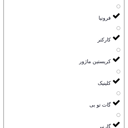
فرونیا
کارکتر
کریستین ماژور
کلینیک
گات تو بی
گارنیر