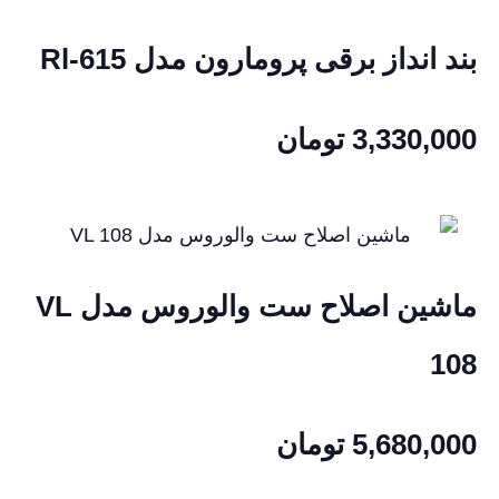
بند انداز برقی پرومارون مدل Rl-615
3,330,000
تومان
ماشین اصلاح ست والوروس مدل VL
108
5,680,000
تومان