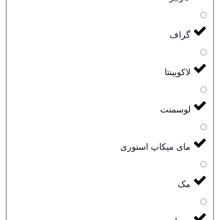
گراف
لاکویینتا
لوسمنت
مای میکاپ استوری
مک