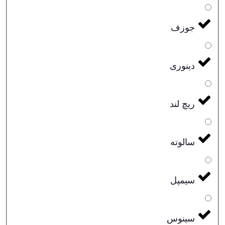
جوزف
دینوری
ریچ لند
سالوته
سیمپل
سینوس