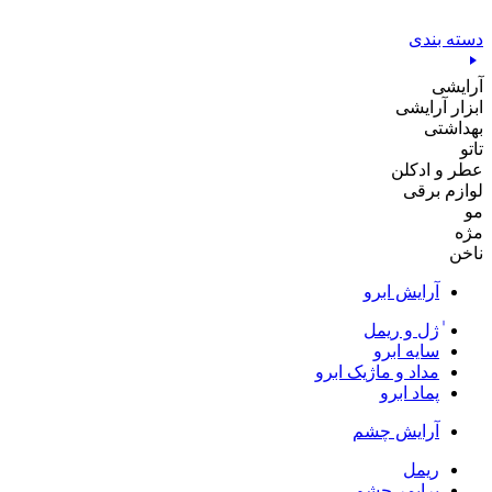
پرش
به
دسته بندی
محتوا
آرایشی
ابزار آرایشی
بهداشتی
تاتو
عطر و ادکلن
لوازم برقی
مو
مژه
ناخن
آرایش ابرو
ٰژل و ریمل
سایه ابرو
مداد و ماژیک ابرو
پماد ابرو
آرایش چشم
ریمل
پرایمر چشم