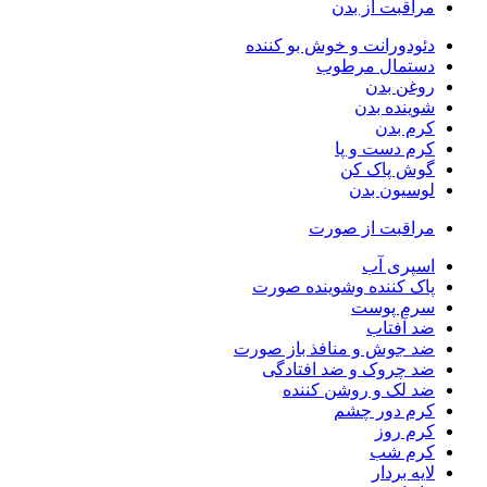
مراقبت از بدن
دئودورانت و خوش بو کننده
دستمال مرطوب
روغن بدن
شوینده بدن
کرم بدن
کرم دست و پا
گوش پاک کن
لوسیون بدن
مراقبت از صورت
اسپری آب
پاک کننده وشوینده صورت
سرم پوست
ضد آفتاب
ضد جوش و منافذ باز صورت
ضد چروک و ضد افتادگی
ضد لک و روشن کننده
کرم دور چشم
کرم روز
کرم شب
لایه بردار