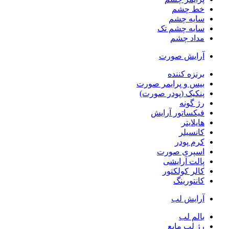
خط چشم
سایه چشم
سایه چشم تک
مداد چشم
آرایش صورت
برنزه کننده
بیس و پرایمر صورت
پنکیک (پودر صورت)
رژ گونه
فیکساتور آرایش
هایلایتر
کانسیلر
کرم پودر
اسپری صورت
پالت آرایشی
کالر کولکتور
کانتورینگ
آرایش لب
بالم لب
رژ لب مایع