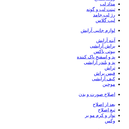
مداد لب
تینت لب و گونه
رژ لب جامد
لیپ گلاس
لوازم جانبی آرایش
آینه آرایش
براش آرایشی
بیوتی باکس
پد و اسفنج پاک کننده
پد و بلندر آرایشی
تراش
فیس براش
کیف آرایشی
موچین
اصلاح صورت و بدن
بعد از اصلاح
تیغ اصلاح
نوار و کرم مو بر
وکس