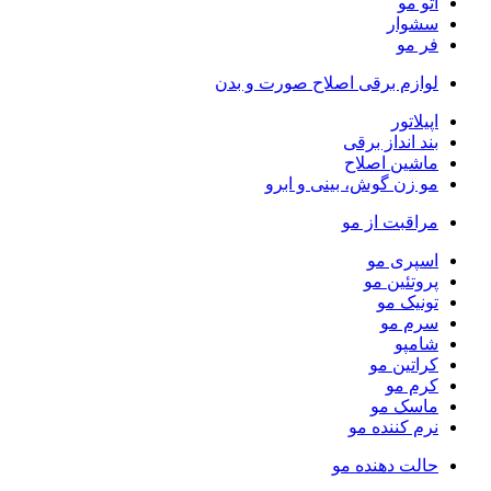
اتو مو
سشوار
فر مو
لوازم برقی اصلاح صورت و بدن
اپیلاتور
بند انداز برقی
ماشین اصلاح
مو زن گوش، بینی و ابرو
مراقبت از مو
اسپری مو
پروتئین مو
تونیک مو
سرم مو
شامپو
کراتین مو
کرم مو
ماسک مو
نرم کننده مو
حالت دهنده مو