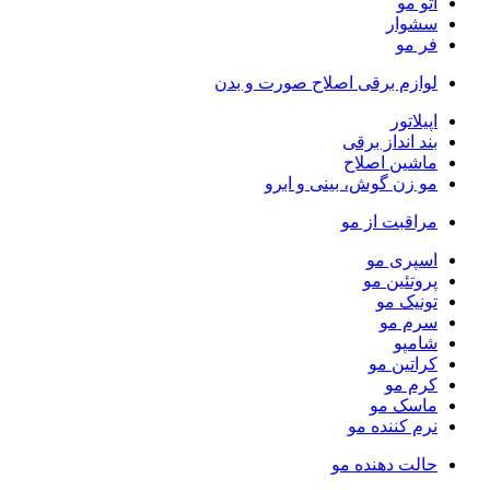
اتو مو
سشوار
فر مو
لوازم برقی اصلاح صورت و بدن
اپیلاتور
بند انداز برقی
ماشین اصلاح
مو زن گوش، بینی و ابرو
مراقبت از مو
اسپری مو
پروتئین مو
تونیک مو
سرم مو
شامپو
کراتین مو
کرم مو
ماسک مو
نرم کننده مو
حالت دهنده مو