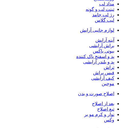
مداد لب
تینت لب و گونه
رژ لب جامد
لیپ گلاس
لوازم جانبی آرایش
آینه آرایش
براش آرایشی
بیوتی باکس
پد و اسفنج پاک کننده
پد و بلندر آرایشی
تراش
فیس براش
کیف آرایشی
موچین
اصلاح صورت و بدن
بعد از اصلاح
تیغ اصلاح
نوار و کرم مو بر
وکس