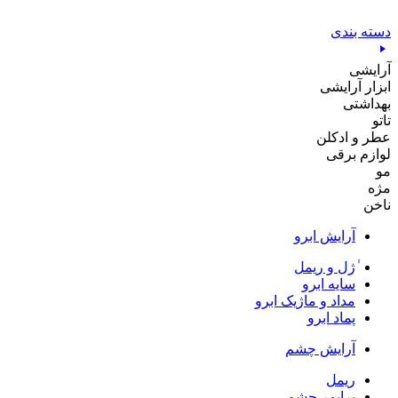
پرش
به
دسته بندی
محتوا
آرایشی
ابزار آرایشی
بهداشتی
تاتو
عطر و ادکلن
لوازم برقی
مو
مژه
ناخن
آرایش ابرو
ٰژل و ریمل
سایه ابرو
مداد و ماژیک ابرو
پماد ابرو
آرایش چشم
ریمل
پرایمر چشم