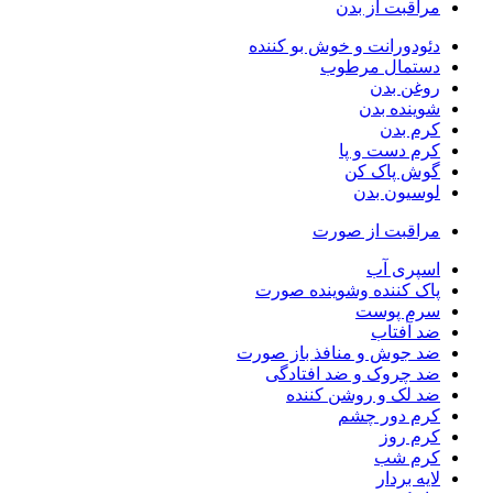
مراقبت از بدن
دئودورانت و خوش بو کننده
دستمال مرطوب
روغن بدن
شوینده بدن
کرم بدن
کرم دست و پا
گوش پاک کن
لوسیون بدن
مراقبت از صورت
اسپری آب
پاک کننده وشوینده صورت
سرم پوست
ضد آفتاب
ضد جوش و منافذ باز صورت
ضد چروک و ضد افتادگی
ضد لک و روشن کننده
کرم دور چشم
کرم روز
کرم شب
لایه بردار