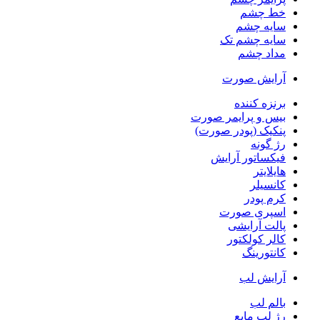
خط چشم
سایه چشم
سایه چشم تک
مداد چشم
آرایش صورت
برنزه کننده
بیس و پرایمر صورت
پنکیک (پودر صورت)
رژ گونه
فیکساتور آرایش
هایلایتر
کانسیلر
کرم پودر
اسپری صورت
پالت آرایشی
کالر کولکتور
کانتورینگ
آرایش لب
بالم لب
رژ لب مایع