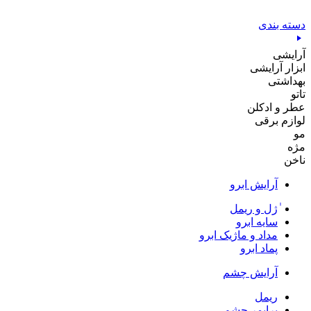
پرش
به
دسته بندی
محتوا
آرایشی
ابزار آرایشی
بهداشتی
تاتو
عطر و ادکلن
لوازم برقی
مو
مژه
ناخن
آرایش ابرو
ٰژل و ریمل
سایه ابرو
مداد و ماژیک ابرو
پماد ابرو
آرایش چشم
ریمل
پرایمر چشم