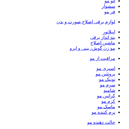
اتو مو
سشوار
فر مو
لوازم برقی اصلاح صورت و بدن
اپیلاتور
بند انداز برقی
ماشین اصلاح
مو زن گوش، بینی و ابرو
مراقبت از مو
اسپری مو
پروتئین مو
تونیک مو
سرم مو
شامپو
کراتین مو
کرم مو
ماسک مو
نرم کننده مو
حالت دهنده مو