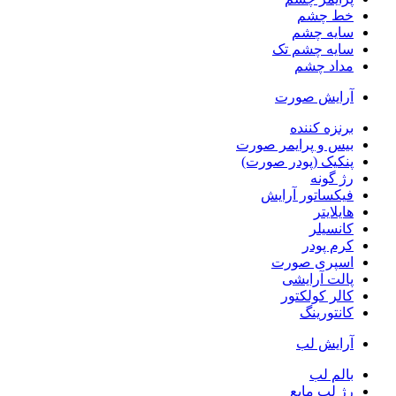
خط چشم
سایه چشم
سایه چشم تک
مداد چشم
آرایش صورت
برنزه کننده
بیس و پرایمر صورت
پنکیک (پودر صورت)
رژ گونه
فیکساتور آرایش
هایلایتر
کانسیلر
کرم پودر
اسپری صورت
پالت آرایشی
کالر کولکتور
کانتورینگ
آرایش لب
بالم لب
رژ لب مایع