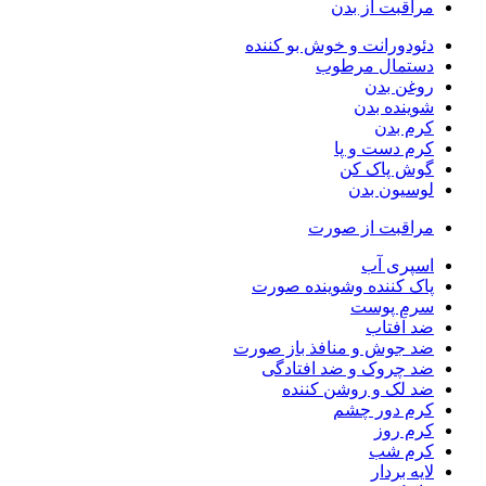
مراقبت از بدن
دئودورانت و خوش بو کننده
دستمال مرطوب
روغن بدن
شوینده بدن
کرم بدن
کرم دست و پا
گوش پاک کن
لوسیون بدن
مراقبت از صورت
اسپری آب
پاک کننده وشوینده صورت
سرم پوست
ضد آفتاب
ضد جوش و منافذ باز صورت
ضد چروک و ضد افتادگی
ضد لک و روشن کننده
کرم دور چشم
کرم روز
کرم شب
لایه بردار