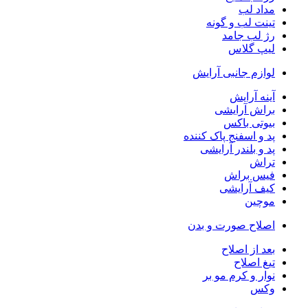
مداد لب
تینت لب و گونه
رژ لب جامد
لیپ گلاس
لوازم جانبی آرایش
آینه آرایش
براش آرایشی
بیوتی باکس
پد و اسفنج پاک کننده
پد و بلندر آرایشی
تراش
فیس براش
کیف آرایشی
موچین
اصلاح صورت و بدن
بعد از اصلاح
تیغ اصلاح
نوار و کرم مو بر
وکس