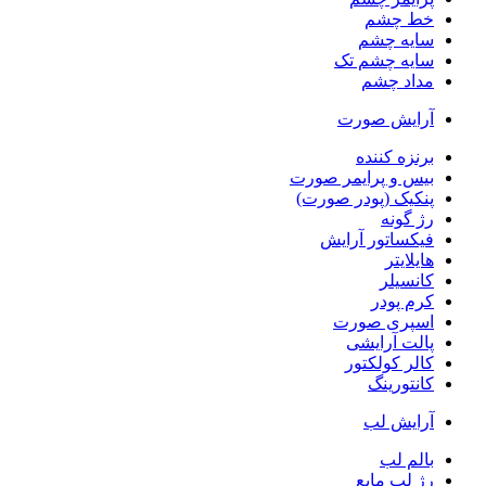
خط چشم
سایه چشم
سایه چشم تک
مداد چشم
آرایش صورت
برنزه کننده
بیس و پرایمر صورت
پنکیک (پودر صورت)
رژ گونه
فیکساتور آرایش
هایلایتر
کانسیلر
کرم پودر
اسپری صورت
پالت آرایشی
کالر کولکتور
کانتورینگ
آرایش لب
بالم لب
رژ لب مایع