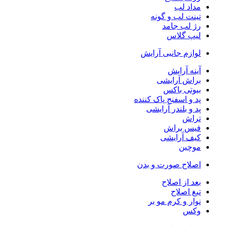
مداد لب
تینت لب و گونه
رژ لب جامد
لیپ گلاس
لوازم جانبی آرایش
آینه آرایش
براش آرایشی
بیوتی باکس
پد و اسفنج پاک کننده
پد و بلندر آرایشی
تراش
فیس براش
کیف آرایشی
موچین
اصلاح صورت و بدن
بعد از اصلاح
تیغ اصلاح
نوار و کرم مو بر
وکس