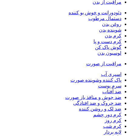
مراقبت از بدن
دئودورانت و خوش بو کننده
دستمال مرطوب
روغن بدن
شوینده بدن
کرم بدن
کرم دست و پا
گوش پاک کن
لوسیون بدن
مراقبت از صورت
اسپری آب
پاک کننده وشوینده صورت
سرم پوست
ضد آفتاب
ضد جوش و منافذ باز صورت
ضد چروک و ضد افتادگی
ضد لک و روشن کننده
کرم دور چشم
کرم روز
کرم شب
لایه بردار