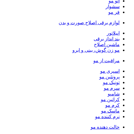
اتو مو
سشوار
فر مو
لوازم برقی اصلاح صورت و بدن
اپیلاتور
بند انداز برقی
ماشین اصلاح
مو زن گوش، بینی و ابرو
مراقبت از مو
اسپری مو
پروتئین مو
تونیک مو
سرم مو
شامپو
کراتین مو
کرم مو
ماسک مو
نرم کننده مو
حالت دهنده مو