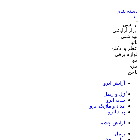
پرش
به
دسته بندی
محتوا
آرایشی
ابزار آرایشی
بهداشتی
تاتو
عطر و ادکلن
لوازم برقی
مو
مژه
ناخن
آرایش ابرو
ٰژل و ریمل
سایه ابرو
مداد و ماژیک ابرو
پماد ابرو
آرایش چشم
ریمل
پرایمر چشم