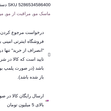
5286534586400
SKU
دسته
ماسک مو
,
مراقبت از مو
,
مو
درخواست مرجوع کردن کا
فروشگاه اینترتی امینی با
"انصراف از خرید" تنها د
تایید است که کالا در شرا
باشد (در صورت پلمپ بودن
باز شده باشد).
ارسال رایگان کالا در ص
بالای 5 میلیون تومان