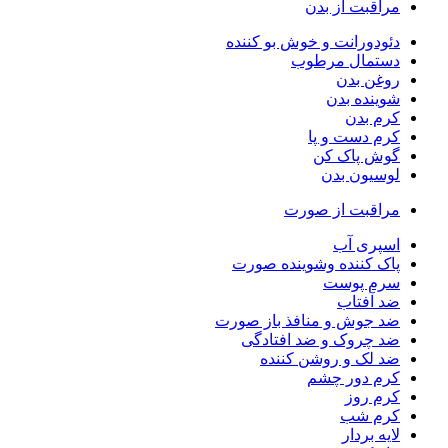
مراقبت از بدن
دئودورانت و خوش بو کننده
دستمال مرطوب
روغن بدن
شوینده بدن
کرم بدن
کرم دست و پا
گوش پاک کن
لوسیون بدن
مراقبت از صورت
اسپری آب
پاک کننده وشوینده صورت
سرم پوست
ضد آفتاب
ضد جوش و منافذ باز صورت
ضد چروک و ضد افتادگی
ضد لک و روشن کننده
کرم دور چشم
کرم روز
کرم شب
لایه بردار