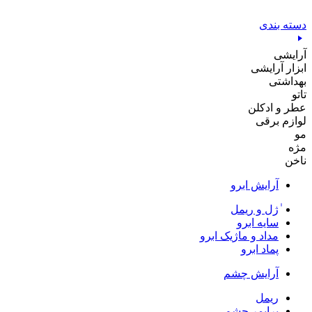
پرش
به
دسته بندی
محتوا
آرایشی
ابزار آرایشی
بهداشتی
تاتو
عطر و ادکلن
لوازم برقی
مو
مژه
ناخن
آرایش ابرو
ٰژل و ریمل
سایه ابرو
مداد و ماژیک ابرو
پماد ابرو
آرایش چشم
ریمل
پرایمر چشم