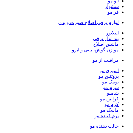
اتو مو
سشوار
فر مو
لوازم برقی اصلاح صورت و بدن
اپیلاتور
بند انداز برقی
ماشین اصلاح
مو زن گوش، بینی و ابرو
مراقبت از مو
اسپری مو
پروتئین مو
تونیک مو
سرم مو
شامپو
کراتین مو
کرم مو
ماسک مو
نرم کننده مو
حالت دهنده مو