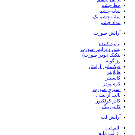
خط چشم
سایه چشم
سایه چشم تک
مداد چشم
آرایش صورت
برنزه کننده
بیس و پرایمر صورت
پنکیک (پودر صورت)
رژ گونه
فیکساتور آرایش
هایلایتر
کانسیلر
کرم پودر
اسپری صورت
پالت آرایشی
کالر کولکتور
کانتورینگ
آرایش لب
بالم لب
رژ لب مایع