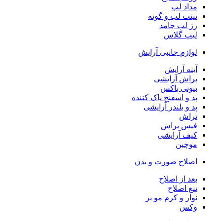
مداد لب
تینت لب و گونه
رژ لب جامد
لیپ گلاس
لوازم جانبی آرایش
آینه آرایش
براش آرایشی
بیوتی باکس
پد و اسفنج پاک کننده
پد و بلندر آرایشی
تراش
فیس براش
کیف آرایشی
موچین
اصلاح صورت و بدن
بعد از اصلاح
تیغ اصلاح
نوار و کرم مو بر
وکس