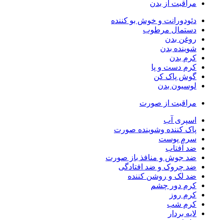
مراقبت از بدن
دئودورانت و خوش بو کننده
دستمال مرطوب
روغن بدن
شوینده بدن
کرم بدن
کرم دست و پا
گوش پاک کن
لوسیون بدن
مراقبت از صورت
اسپری آب
پاک کننده وشوینده صورت
سرم پوست
ضد آفتاب
ضد جوش و منافذ باز صورت
ضد چروک و ضد افتادگی
ضد لک و روشن کننده
کرم دور چشم
کرم روز
کرم شب
لایه بردار