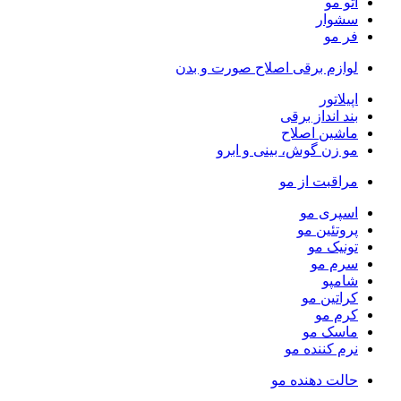
اتو مو
سشوار
فر مو
لوازم برقی اصلاح صورت و بدن
اپیلاتور
بند انداز برقی
ماشین اصلاح
مو زن گوش، بینی و ابرو
مراقبت از مو
اسپری مو
پروتئین مو
تونیک مو
سرم مو
شامپو
کراتین مو
کرم مو
ماسک مو
نرم کننده مو
حالت دهنده مو