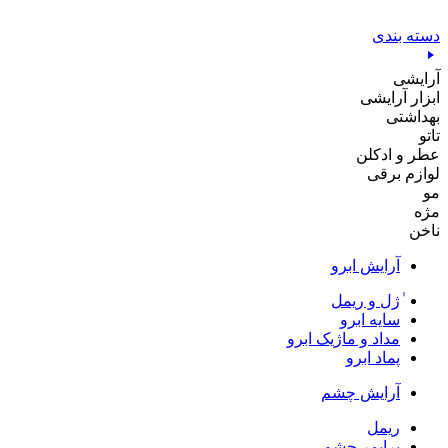
پرش
به
دسته بندی
محتوا
آرایشی
ابزار آرایشی
بهداشتی
تاتو
عطر و ادکلن
لوازم برقی
مو
مژه
ناخن
آرایش ابرو
ٰژل و ریمل
سایه ابرو
مداد و ماژیک ابرو
پماد ابرو
آرایش چشم
ریمل
پرایمر چشم