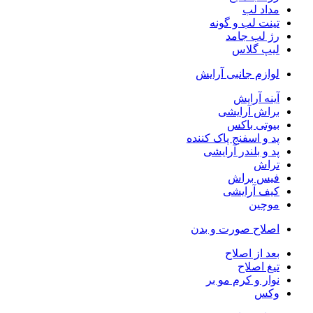
مداد لب
تینت لب و گونه
رژ لب جامد
لیپ گلاس
لوازم جانبی آرایش
آینه آرایش
براش آرایشی
بیوتی باکس
پد و اسفنج پاک کننده
پد و بلندر آرایشی
تراش
فیس براش
کیف آرایشی
موچین
اصلاح صورت و بدن
بعد از اصلاح
تیغ اصلاح
نوار و کرم مو بر
وکس