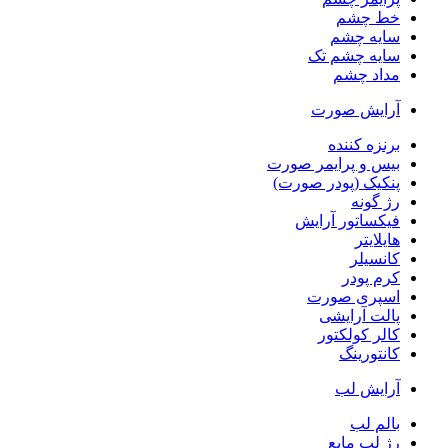
خط چشم
سایه چشم
سایه چشم تک
مداد چشم
آرایش صورت
برنزه کننده
بیس و پرایمر صورت
پنکیک (پودر صورت)
رژ گونه
فیکساتور آرایش
هایلایتر
کانسیلر
کرم پودر
اسپری صورت
پالت آرایشی
کالر کولکتور
کانتورینگ
آرایش لب
بالم لب
رژ لب مایع