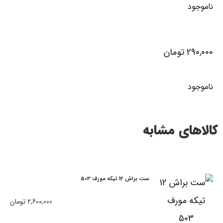
ناموجود
290,000
تومان
ناموجود
کالاهای مشابه
ست براش 12 تیکه مورف 503
2,600,000
تومان