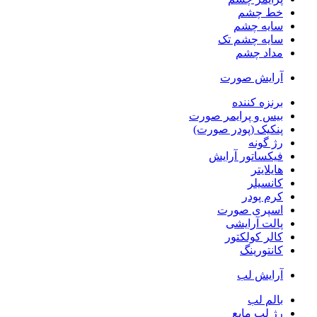
خط چشم
سایه چشم
سایه چشم تک
مداد چشم
آرایش صورت
برنزه کننده
بیس و پرایمر صورت
پنکیک (پودر صورت)
رژ گونه
فیکساتور آرایش
هایلایتر
کانسیلر
کرم پودر
اسپری صورت
پالت آرایشی
کالر کولکتور
کانتورینگ
آرایش لب
بالم لب
رژ لب مایع