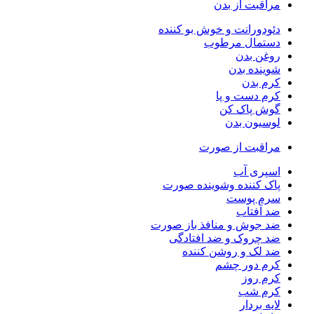
مراقبت از بدن
دئودورانت و خوش بو کننده
دستمال مرطوب
روغن بدن
شوینده بدن
کرم بدن
کرم دست و پا
گوش پاک کن
لوسیون بدن
مراقبت از صورت
اسپری آب
پاک کننده وشوینده صورت
سرم پوست
ضد آفتاب
ضد جوش و منافذ باز صورت
ضد چروک و ضد افتادگی
ضد لک و روشن کننده
کرم دور چشم
کرم روز
کرم شب
لایه بردار