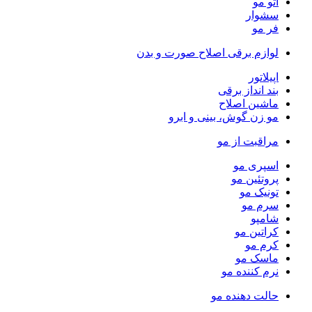
اتو مو
سشوار
فر مو
لوازم برقی اصلاح صورت و بدن
اپیلاتور
بند انداز برقی
ماشین اصلاح
مو زن گوش، بینی و ابرو
مراقبت از مو
اسپری مو
پروتئین مو
تونیک مو
سرم مو
شامپو
کراتین مو
کرم مو
ماسک مو
نرم کننده مو
حالت دهنده مو