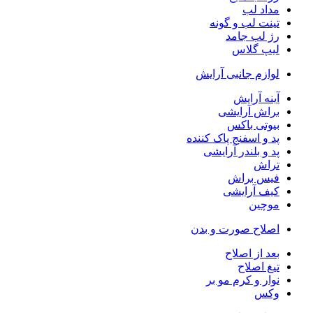
مداد لب
تینت لب و گونه
رژ لب جامد
لیپ گلاس
لوازم جانبی آرایش
آینه آرایش
براش آرایشی
بیوتی باکس
پد و اسفنج پاک کننده
پد و بلندر آرایشی
تراش
فیس براش
کیف آرایشی
موچین
اصلاح صورت و بدن
بعد از اصلاح
تیغ اصلاح
نوار و کرم مو بر
وکس