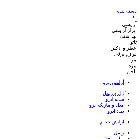
پرش
به
دسته بندی
محتوا
آرایشی
ابزار آرایشی
بهداشتی
تاتو
عطر و ادکلن
لوازم برقی
مو
مژه
ناخن
آرایش ابرو
ٰژل و ریمل
سایه ابرو
مداد و ماژیک ابرو
پماد ابرو
آرایش چشم
ریمل
پرایمر چشم