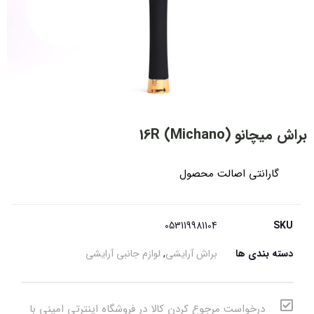
براش میچانو 16R (Michano)
گارانتی اصالت محصول
053119981104
SKU
دسته بندی ها
براش آرایشی
,
لوازم جانبی آرایشی
درخواست مرجوع کردن کالا در فروشگاه اینترتی امینی با