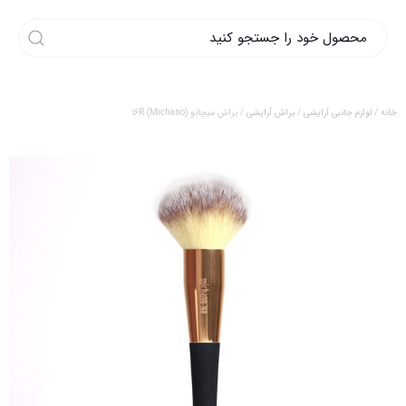
خانه
/
لوازم جانبی آرایشی
/
براش آرایشی
/ براش میچانو 16R (Michano)