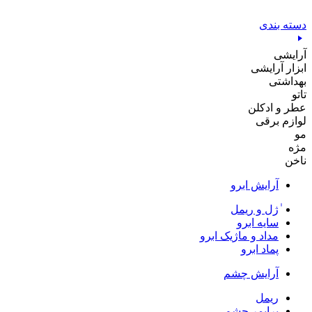
پرش
به
دسته بندی
محتوا
آرایشی
ابزار آرایشی
بهداشتی
تاتو
عطر و ادکلن
لوازم برقی
مو
مژه
ناخن
آرایش ابرو
ٰژل و ریمل
سایه ابرو
مداد و ماژیک ابرو
پماد ابرو
آرایش چشم
ریمل
پرایمر چشم