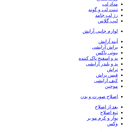
مداد لب
تینت لب و گونه
رژ لب جامد
لیپ گلاس
لوازم جانبی آرایش
آینه آرایش
براش آرایشی
بیوتی باکس
پد و اسفنج پاک کننده
پد و بلندر آرایشی
تراش
فیس براش
کیف آرایشی
موچین
اصلاح صورت و بدن
بعد از اصلاح
تیغ اصلاح
نوار و کرم مو بر
وکس