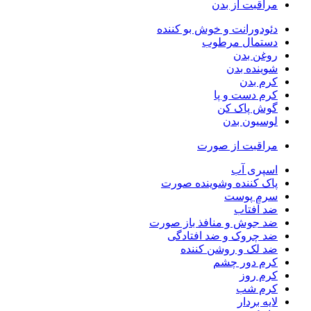
مراقبت از بدن
دئودورانت و خوش بو کننده
دستمال مرطوب
روغن بدن
شوینده بدن
کرم بدن
کرم دست و پا
گوش پاک کن
لوسیون بدن
مراقبت از صورت
اسپری آب
پاک کننده وشوینده صورت
سرم پوست
ضد آفتاب
ضد جوش و منافذ باز صورت
ضد چروک و ضد افتادگی
ضد لک و روشن کننده
کرم دور چشم
کرم روز
کرم شب
لایه بردار