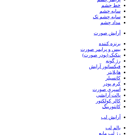
خط چشم
سایه چشم
سایه چشم تک
مداد چشم
آرایش صورت
برنزه کننده
بیس و پرایمر صورت
پنکیک (پودر صورت)
رژ گونه
فیکساتور آرایش
هایلایتر
کانسیلر
کرم پودر
اسپری صورت
پالت آرایشی
کالر کولکتور
کانتورینگ
آرایش لب
بالم لب
رژ لب مایع