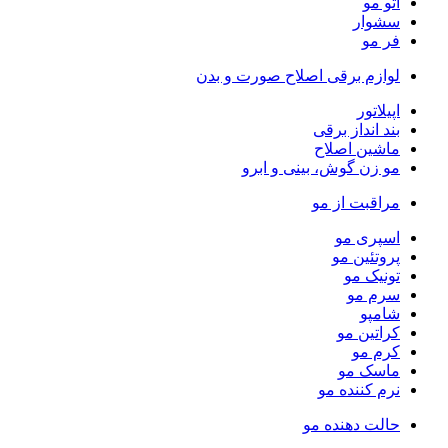
اتو مو
سشوار
فر مو
لوازم برقی اصلاح صورت و بدن
اپیلاتور
بند انداز برقی
ماشین اصلاح
مو زن گوش، بینی و ابرو
مراقبت از مو
اسپری مو
پروتئین مو
تونیک مو
سرم مو
شامپو
کراتین مو
کرم مو
ماسک مو
نرم کننده مو
حالت دهنده مو