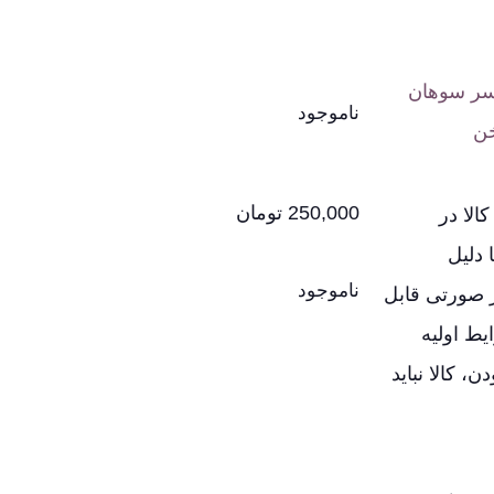
ر سوهان
ناموجود
خن
250,000
تومان
لا در
 دلیل
ناموجود
ر صورتی قابل
یط اولیه
، کالا نباید