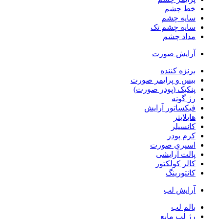
خط چشم
سایه چشم
سایه چشم تک
مداد چشم
آرایش صورت
برنزه کننده
بیس و پرایمر صورت
پنکیک (پودر صورت)
رژ گونه
فیکساتور آرایش
هایلایتر
کانسیلر
کرم پودر
اسپری صورت
پالت آرایشی
کالر کولکتور
کانتورینگ
آرایش لب
بالم لب
رژ لب مایع