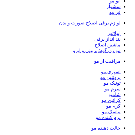
اتو مو
سشوار
فر مو
لوازم برقی اصلاح صورت و بدن
اپیلاتور
بند انداز برقی
ماشین اصلاح
مو زن گوش، بینی و ابرو
مراقبت از مو
اسپری مو
پروتئین مو
تونیک مو
سرم مو
شامپو
کراتین مو
کرم مو
ماسک مو
نرم کننده مو
حالت دهنده مو