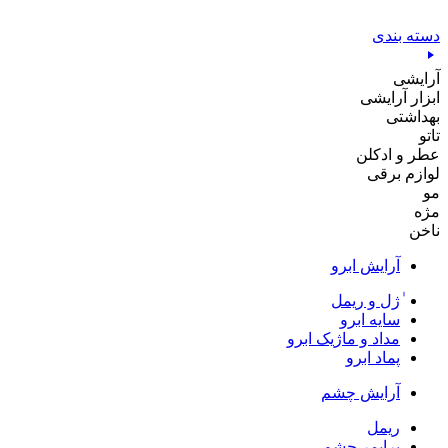
پرش
به
دسته بندی
محتوا
آرایشی
ابزار آرایشی
بهداشتی
تاتو
عطر و ادکلن
لوازم برقی
مو
مژه
ناخن
آرایش ابرو
ٰژل و ریمل
سایه ابرو
مداد و ماژیک ابرو
پماد ابرو
آرایش چشم
ریمل
پرایمر چشم