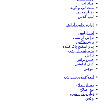
مداد لب
تینت لب و گونه
رژ لب جامد
لیپ گلاس
لوازم جانبی آرایش
آینه آرایش
براش آرایشی
بیوتی باکس
پد و اسفنج پاک کننده
پد و بلندر آرایشی
تراش
فیس براش
کیف آرایشی
موچین
اصلاح صورت و بدن
بعد از اصلاح
تیغ اصلاح
نوار و کرم مو بر
وکس