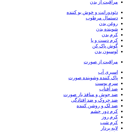
مراقبت از بدن
دئودورانت و خوش بو کننده
دستمال مرطوب
روغن بدن
شوینده بدن
کرم بدن
کرم دست و پا
گوش پاک کن
لوسیون بدن
مراقبت از صورت
اسپری آب
پاک کننده وشوینده صورت
سرم پوست
ضد آفتاب
ضد جوش و منافذ باز صورت
ضد چروک و ضد افتادگی
ضد لک و روشن کننده
کرم دور چشم
کرم روز
کرم شب
لایه بردار