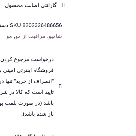
گارانتی اصالت محصول
8202326486656
SKU
دسته
شامپو
,
مراقبت از مو
,
مو
درخواست مرجوع کردن کا
فروشگاه اینترتی امینی با
"انصراف از خرید" تنها د
تایید است که کالا در شرا
باشد (در صورت پلمپ بودن
باز شده باشد).